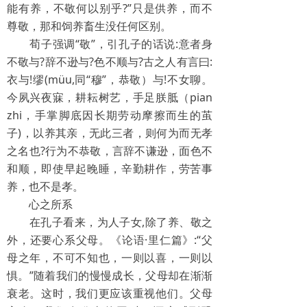
能有养，不敬何以别乎?”只是供养，而不
尊敬，那和饲养畜生没任何区别。
荀子强调“敬”，引孔子的话说:意者身
不敬与?辞不逊与?色不顺与?古之人有言曰:
衣与!缪(müu,同“穆”，恭敬）与!不女聊。
今夙兴夜寐，耕耘树艺，手足朕胝（pian
zhi，手掌脚底因长期劳动摩擦而生的茧
子)，以养其亲，无此三者，则何为而无孝
之名也?行为不恭敬，言辞不谦逊，面色不
和顺，即使早起晚睡，辛勤耕作，劳苦事
养，也不是孝。
心之所系
在孔子看来，为人子女,除了养、敬之
外，还要心系父母。《论语·里仁篇》:“父
母之年，不可不知也，一则以喜，一则以
惧。”随着我们的慢慢成长，父母却在渐渐
衰老。这时，我们更应该重视他们。父母