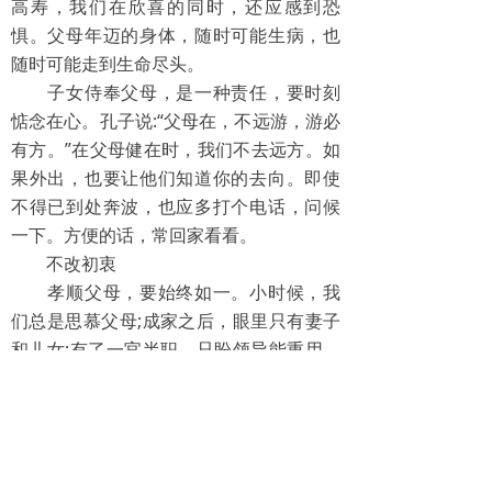
高寿，我们在欣喜的同时，还应感到恐
惧。父母年迈的身体，随时可能生病，也
随时可能走到生命尽头。
子女侍奉父母，是一种责任，要时刻
惦念在心。孔子说:“父母在，不远游，游必
有方。”在父母健在时，我们不去远方。如
果外出，也要让他们知道你的去向。即使
不得已到处奔波，也应多打个电话，问候
一下。方便的话，常回家看看。
不改初衷
孝顺父母，要始终如一。小时候，我
们总是思慕父母;成家之后，眼里只有妻子
和儿女;有了一官半职，只盼领导能重用。
我们长大了，却和父母越走越远，对父母
的关心也日渐减少，这是半途而废的孝。
《孟子·万章上》:“大孝终慕父母。”所
谓的大孝，应像虞舜一样终生孝顺父母。