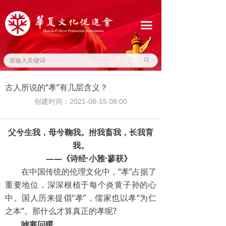
网站首页
끀
关于我们
通知公告
ꄙ
华夏资讯
古人所说的“孝”有几层含义？
文化产业
创建时间：
2021-08-15
08:00
国际交流
父兮生我，母兮鞠我。拊我畜我，长我育
我。
传统文化
——《诗经·小雅·蓼获》
联系我们
在中国传统的伦理文化中，“孝”占据了
重要地位，深深根植于每个炎黄子孙的心
友情链接
中。国人历来提倡“孝”，儒家也以孝“为仁
之本”。那什么才算真正的孝呢?
嘘寒问暖