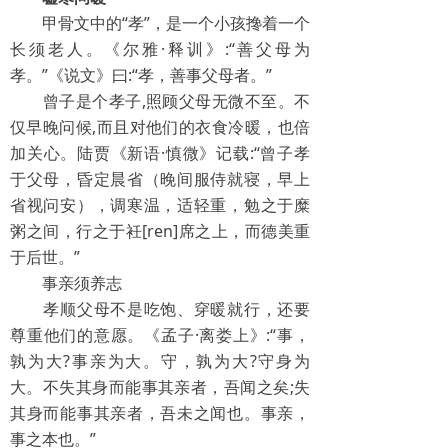
甲骨文中的“孝”，是一个小孩搀着一个
长须老人。《尔雅·释训》:“善父母为
孝。”《说文》曰:“孝，善事父母者。”
曾子是个孝子,照顾父母无微不至。不
仅早晚问候,而且对他们的衣食冷暖，也倍
加关心。陆贾《新语·慎微》记载:“曾子孝
于父母，昏定晨省（晚间服侍就寝，早上
省视问安），调寒温，适轻重，勉之于糜
粥之间，行之于衽[ren]席之上，而德美重
于后世。”
事亲须养志
孝顺父母不是吃饱、穿暖就行，还要
尊重他们的意愿。《孟子·离娄上》:“事，
孰为大?事亲为大。守，孰为大?守身为
大。不失其身而能事其亲者，吾闻之矣;失
其身而能事其亲者，吾未之闻也。事亲，
事之本也。”