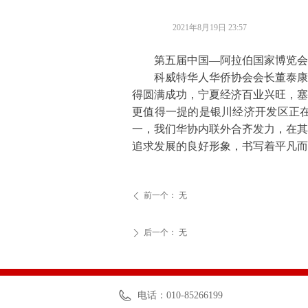
2021年8月19日
23:57
第五届中国—阿拉伯国家博览会将于
科威特华人华侨协会会长董泰康云
得圆满成功，宁夏经济百业兴旺，塞
更值得一提的是银川经济开发区正
一，我们华协内联外合齐发力，在其
追求发展的良好形象，书写着平凡而
前一个：
无
ꄴ
后一个：
无
ꄲ
电话：
010-85266199