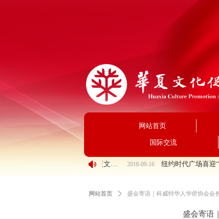
网站首页
国际交流
넄
民盟中央副主席张平一行来华夏文化促进会调研
纽约时代广场喜迎“华
2018-09-16
网站首页
ꄲ
盛会寄语｜科威特华人华侨协会会
盛会寄语