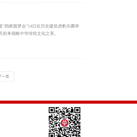
“鹊桥圆梦会”14日在历史建筑虎豹乐圃举
民前来领略中华传统文化之美。
下一页