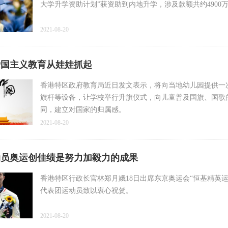
大学升学资助计划”获资助到内地升学，涉及款额共约4900
2021-08-20
爱国主义教育从娃娃抓起
香港特区政府教育局近日发文表示，将向当地幼儿园提供一
旗杆等设备，让学校举行升旗仪式，向儿童普及国旗、国歌
同，建立对国家的归属感。
2021-08-20
动员奥运创佳绩是努力加毅力的成果
香港特区行政长官林郑月娥18日出席东京奥运会“恒基精英
代表团运动员致以衷心祝贺。
2021-08-20