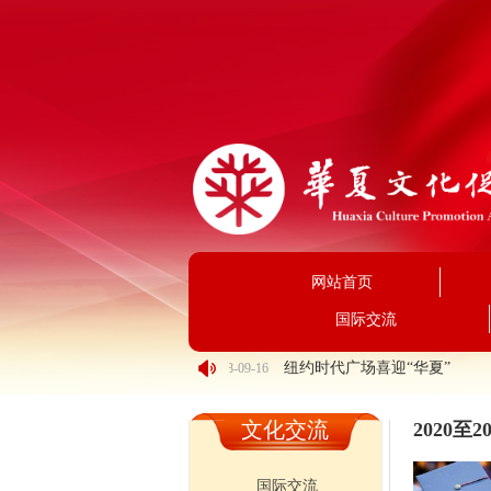
网站首页
国际交流
넄
民盟中央副主席张平一行来华夏文化促进会调研
纽约时代广场喜迎“华夏”
2018-09-16
文化交流
2020
国际交流